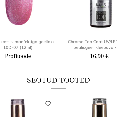
kassisilmaefektiga geellakk
Chrome Top Coat UV/LE
10D-07 (12ml)
pealisgeel, kleepuva k
Profitoode
16,90
€
SEOTUD TOOTED