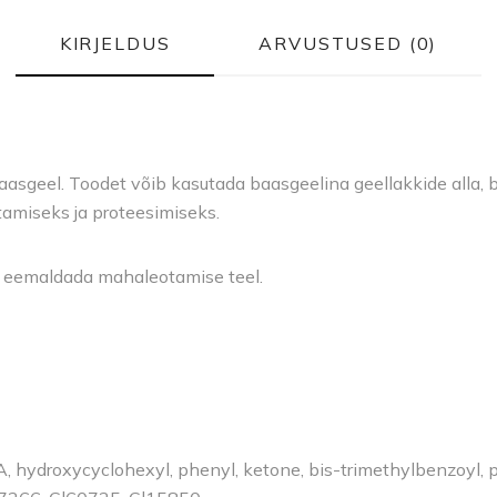
KIRJELDUS
ARVUSTUSED (0)
baasgeel. Toodet võib kasutada baasgeelina geellakkide alla, b
tamiseks ja proteesimiseks.
ik eemaldada mahaleotamise teel.
 hydroxycyclohexyl, phenyl, ketone, bis-trimethylbenzoyl, 