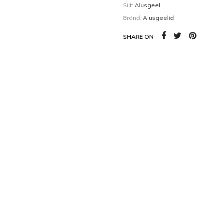
Kehaõlid
Pealisgeelid
Silt:
Alusgeel
Bränd:
Alusgeelid
Küünedisain
SHARE ON