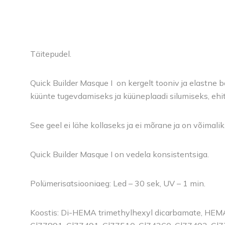
Täitepudel.
Quick Builder Masque I on kergelt tooniv ja elastne 
küünte tugevdamiseks ja küüneplaadi silumiseks, ehi
See geel ei lähe kollaseks ja ei mõrane ja on võimal
Quick Builder Masque I on vedela konsistentsiga.
Polümerisatsiooniaeg: Led – 30 sek, UV – 1 min.
Koostis: Di-HEMA trimethylhexyl dicarbamate, HEMA,