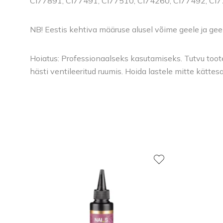
Cl77891, Cl77491, Cl77510, Cl74260, Cl77492, Cl
NB! Eestis kehtiva määruse alusel võime geele ja gee
Hoiatus: Professionaalseks kasutamiseks. Tutvu toote 
hästi ventileeritud ruumis. Hoida lastele mitte kätte