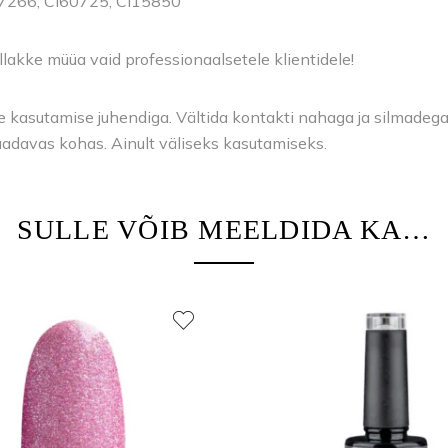
77266, Cl60725, Cl15850
llakke müüa vaid professionaalsetele klientidele!
kasutamise juhendiga. Vältida kontakti nahaga ja silmadega. V
saadavas kohas. Ainult väliseks kasutamiseks.
SULLE VÕIB MEELDIDA KA…