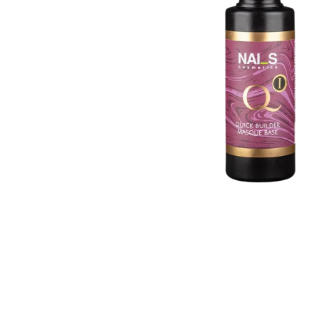
Goodpoint Chemicals
Küüneseerumid
Küüneseerumid
Bano Healthcare
Komplektid
AVA Laboratorium