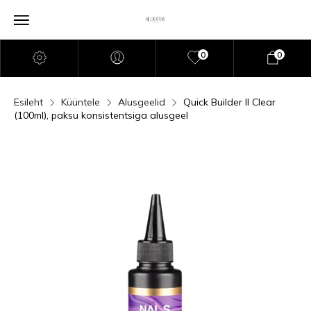
0
0
Esileht
Küüntele
Alusgeelid
Quick Builder II Clear
(100ml), paksu konsistentsiga alusgeel