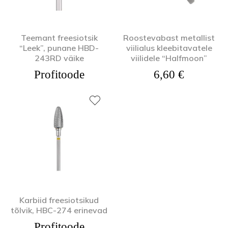
Teemant freesiotsik
Roostevabast metallist
“Leek”, punane HBD-
viilialus kleebitavatele
243RD väike
viilidele “Halfmoon”
Profitoode
6,60
€
Karbiid freesiotsikud
tõlvik, HBC-274 erinevad
Profitoode