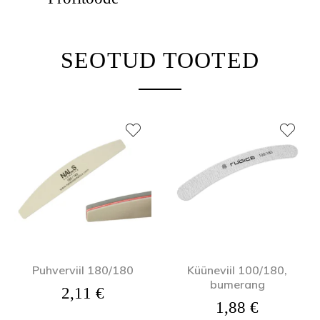
SEOTUD TOOTED
Puhverviil 180/180
Küüneviil 100/180,
bumerang
2,11
€
1,88
€