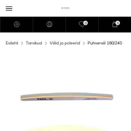
0
0
Esileht
Tarvikud
Viilid ja poleerid
Puhverviil 180/240