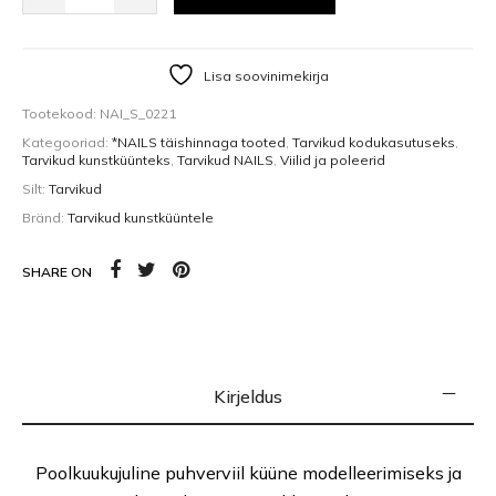
Lisa soovinimekirja
Tootekood:
NAI_S_0221
Kategooriad:
*NAILS täishinnaga tooted
,
Tarvikud kodukasutuseks
,
Tarvikud kunstküünteks
,
Tarvikud NAILS
,
Viilid ja poleerid
Silt:
Tarvikud
Bränd:
Tarvikud kunstküüntele
SHARE ON
Kirjeldus
Poolkuukujuline puhverviil küüne modelleerimiseks ja