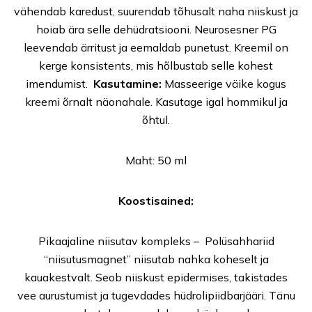
vähendab karedust, suurendab tõhusalt naha niiskust ja
hoiab ära selle dehüdratsiooni. Neurosesner PG
leevendab ärritust ja eemaldab punetust. Kreemil on
kerge konsistents, mis hõlbustab selle kohest
imendumist.
Kasutamine:
Masseerige väike kogus
kreemi õrnalt näonahale. Kasutage igal hommikul ja
õhtul.
Maht: 50 ml
Koostisained:
Pikaajaline niisutav kompleks – Polüsahhariid
“niisutusmagnet” niisutab nahka koheselt ja
kauakestvalt. Seob niiskust epidermises, takistades
vee aurustumist ja tugevdades hüdrolipiidbarjääri. Tänu