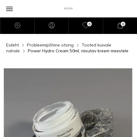
0
0
Esileht
Probleemipõhine otsing
Tooted kuivale
nahale
Power Hydro Cream 50ml, niisutav kreem meestele