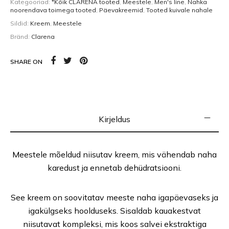
Kategooriad:
*Kõik CLARENA tooted
,
Meestele
,
Men's line
,
Nahka
noorendava toimega tooted
,
Päevakreemid
,
Tooted kuivale nahale
Sildid:
Kreem
,
Meestele
Bränd:
Clarena
SHARE ON
Kirjeldus
Meestele mõeldud niisutav kreem, mis vähendab naha
karedust ja ennetab dehüdratsiooni.
See kreem on soovitatav meeste naha igapäevaseks ja
igakülgseks hoolduseks. Sisaldab kauakestvat
niisutavat kompleksi, mis koos salvei ekstraktiga