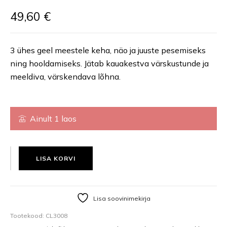
49,60
€
3 ühes geel meestele keha, näo ja juuste pesemiseks
ning hooldamiseks. Jätab kauakestva värskustunde ja
meeldiva, värskendava lõhna.
Ainult 1 laos
POWER HYDRO CREAM 50ML, NIISUTAV KREEM MEESTELE KOGUS
LISA KORVI
Lisa soovinimekirja
Tootekood:
CL3008