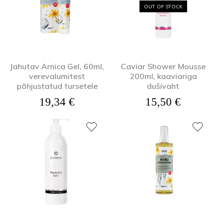
OUT OF STOCK
Jahutav Arnica Gel, 60ml,
Caviar Shower Mousse
verevalumitest
200ml, kaaviariga
põhjustatud tursetele
dušivaht
19,34
€
15,50
€