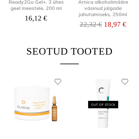
Ready2Go Gel+, 3 ühes
Arnica alkoholimääre
geel meestele, 200 ml
väsinud jalgade
jahutamiseks, 250ml
16,12
€
Algne hind o
Prae
22,32
€
18,97
€
SEOTUD TOOTED
OUT OF STOCK