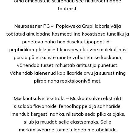
oma omadustele suurendab see hüaluroonhappe
tootmist.
Neurosesner PG – Popławska Grupi laboris välja
töötatud ainulaadne kosmeetiline koostisosa tundliku ja
punetava naha hoolduseks. Lipopeptiid –
peptiidikompleksidest koosnev aktiivne molekul, mis
pärsib põletikuliste ainete vabanemise kaskaadi,
vähendab turset, rahustab ärritust ja punetust.
Vähendab laienenud kapillaaride arvu ja suurust ning
piirab naha reaktsioonivõimet.
Muskaatsalvei ekstrakt – Muskaatsalvei ekstrakt
sisaldab flavonoide, fenoolhappeid ja sahhariide.
Imendub kergesti nahka, niisutab seda pikaks ajaks,
silub ja muudab selle elastsemaks. Selle
märkimisväärne toime tuleneb metaboliitide