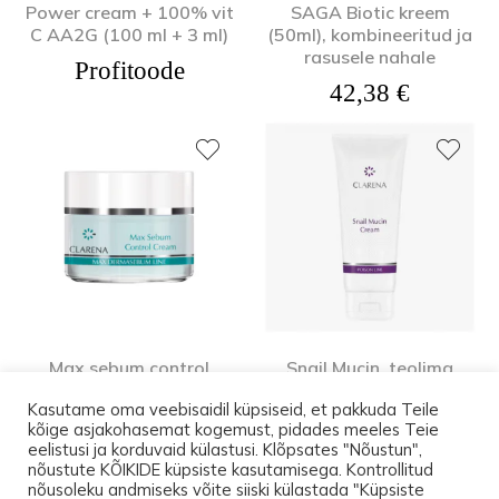
Power cream + 100% vit
SAGA Biotic kreem
C AA2G (100 ml + 3 ml)
(50ml), kombineeritud ja
rasusele nahale
Profitoode
42,38
€
Max sebum control
Snail Mucin, teolima
kreem (50 ml), rasusele ja
kreem (150ml),
Kasutame oma veebisaidil küpsiseid, et pakkuda Teile
aknelisele nahale
probleemsele nahale
kõige asjakohasemat kogemust, pidades meeles Teie
Algne hind oli: 42,38 €.
Praegune hind on: 38,14 €.
42,38
€
38,14
€
Profitoode
eelistusi ja korduvaid külastusi. Klõpsates "Nõustun",
nõustute KÕIKIDE küpsiste kasutamisega. Kontrollitud
nõusoleku andmiseks võite siiski külastada "Küpsiste