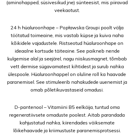
(aminohapped, süsivesikud jne) sünteesist, mis piiravad
veekaotust.
24 h hüaluroonhape – Popławska Groupi poolt välja
töötatud toimeaine, mis vastab küpse ja kuiva naha
kõikidele vajadustele. Ristseotud hüaluroonhape on
ideaalne kortsude täiteaine. See paikneb nende
kulgemise alal ja seejärel, nagu niiskusmagnet, tõmbab
vett dermise sügavamatest kihtidest ja surub nahka
ülespoole. Hüaluroonhappel on oluline roll ka haavade
paranemisel. See stimuleerib nahakudede uuenemist ja
omab põletikuvastaseid omadusi.
D-pantenool – Vitamiini B5 eelkäija, tuntud oma
regeneratiivsete omaduste poolest. Aitab parandada
kahjustatud nahka, kiirendades väiksemate
lõikehaavade ja kriimustuste paranemisprotsessi.