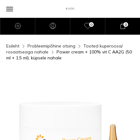
0
0
Esileht
Probleemipõhine otsing
Tooted kuperoosa/
rosaatseaga nahale
Power cream + 100% vit C AA2G (50
ml + 1,5 ml), küpsele nahale