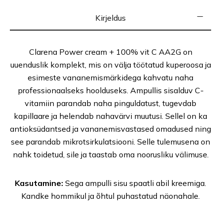
Kirjeldus
Clarena Power cream + 100% vit C AA2G on
uuenduslik komplekt, mis on välja töötatud kuperoosa ja
esimeste vananemismärkidega kahvatu naha
professionaalseks hoolduseks. Ampullis sisalduv C-
vitamiin parandab naha pinguldatust, tugevdab
kapillaare ja helendab nahavärvi muutusi. Sellel on ka
antioksüdantsed ja vananemisvastased omadused ning
see parandab mikrotsirkulatsiooni. Selle tulemusena on
nahk toidetud, sile ja taastab oma noorusliku välimuse.
Kasutamine:
Sega ampulli sisu spaatli abil kreemiga.
Kandke hommikul ja õhtul puhastatud näonahale.