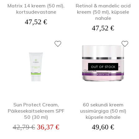
Matrix 14 kreem (50 ml),
Retinol & mandelic acid
kortsudevastane
kreem (50 ml), küpsele
nahale
47,52
€
47,52
€
OUT OF STOCK
Sun Protect Cream,
60 sekundi kreem
Päikesekaitsekreem SPF
ussimürgiga (50 ml)
50 (30 ml)
küpsele nahale
Algne hind oli: 42,79 €.
Praegune hind on: 36,37 €.
42,79
€
36,37
€
49,60
€