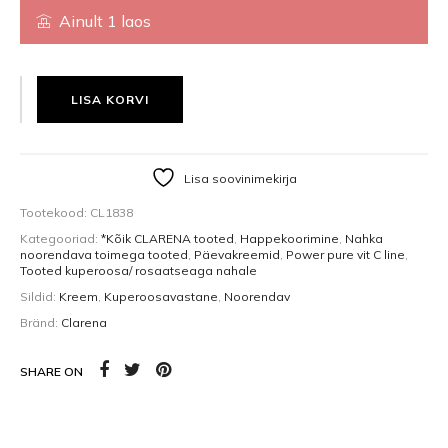
Ainult 1 laos
POWER CREAM + 100% VIT C AA2G (50 ML + 1,5 ML), KÜPSELE NAHALE 
LISA KORVI
Lisa soovinimekirja
Tootekood:
CL1838
Kategooriad:
*Kõik CLARENA tooted
,
Happekoorimine
,
Nahka
noorendava toimega tooted
,
Päevakreemid
,
Power pure vit C line
,
Tooted kuperoosa/ rosaatseaga nahale
Sildid:
Kreem
,
Kuperoosavastane
,
Noorendav
Bränd:
Clarena
SHARE ON