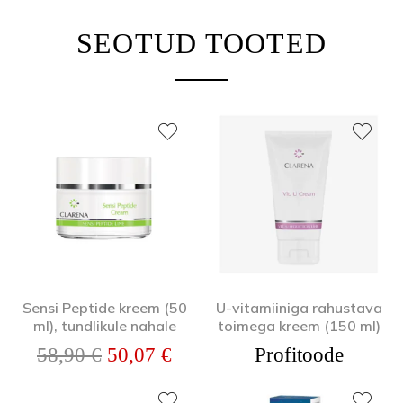
SEOTUD TOOTED
Sensi Peptide kreem (50
U-vitamiiniga rahustava
ml), tundlikule nahale
toimega kreem (150 ml)
Algne hind oli: 58,90 €.
Praegune hind on: 50,07 €.
58,90
€
50,07
€
Profitoode