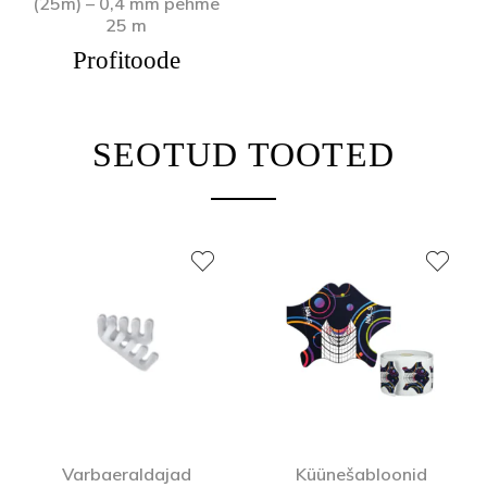
(25m) – 0,4 mm pehme
25 m
Profitoode
SEOTUD TOOTED
Varbaeraldajad
Küünešabloonid