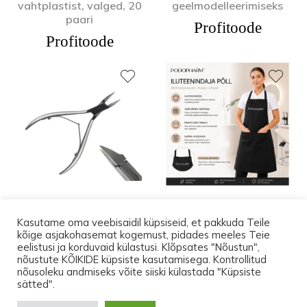
vahtplastist, valged, 20
geelmodelleerimiseks
paari
Profitoode
Profitoode
Pediküüri küünetangid
PODOPHARM logoga
Kasutame oma veebisaidil küpsiseid, et pakkuda Teile
ES-413 (13cm)
tööpõll kangast, must
kõige asjakohasemat kogemust, pidades meeles Teie
Profitoode
Profitoode
eelistusi ja korduvaid külastusi. Klõpsates "Nõustun",
nõustute KÕIKIDE küpsiste kasutamisega. Kontrollitud
nõusoleku andmiseks võite siiski külastada "Küpsiste
Kuni 17.augustini on transport Eesti-siseselt
sätted".
pakiautomaati TASUTA. Ostes tooteid vähemalt