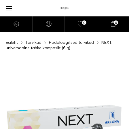
0
0
Esileht
Tarvikud
Podoloogilised tarvikud
NEXT,
universaalne tahke komposiit (6 g)