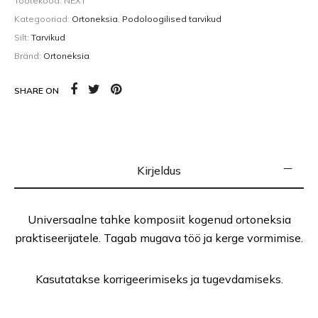
Tootekood:
NEXT
Kategooriad:
Ortoneksia
,
Podoloogilised tarvikud
Silt:
Tarvikud
Bränd:
Ortoneksia
SHARE ON
Kirjeldus
Universaalne tahke komposiit kogenud ortoneksia
praktiseerijatele. Tagab mugava töö ja kerge vormimise.
Kasutatakse korrigeerimiseks ja tugevdamiseks.