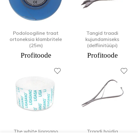
Podoloogiline traat
Tangid traadi
ortoneksia klambritele
kujundamiseks
(25m)
(delfiinitüüpi)
Profitoode
Profitoode
The white ligasano
Traadi hoidja
bandage for tamponade,
podoloogias