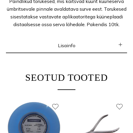
Paindlikud torukesed, mis kaitsvad küünt küüneserva
ümbritsevale pinnale avaldatava surve eest. Torukesed
sisestatakse vastavate apli
kaatoritega küüneplaadi
distaalsesse ossa serva lähedale. Pakendis 10tk.
Lisainfo
SEOTUD TOOTED