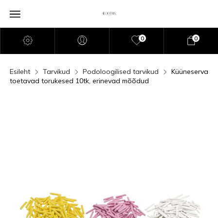
0
0
Esileht
Tarvikud
Podoloogilised tarvikud
Küüneserva
toetavad torukesed 10tk, erinevad mõõdud