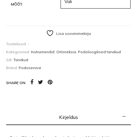
MÕÕT
Lisa soovinimekirja
Tootekood:
-
Kategooriad:
Instrumendid
,
Ortoneksia
,
Podoloogilised tarvikud
Silt:
Tarvikud
Bränd:
Podoservice
SHARE ON
Kirjeldus