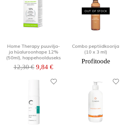
OUT OF STOCK
Home Therapy puuvilja-
Combo peptiidkoorija
ja hüaluroonhape 12%
(10 x 3 ml)
(50ml), happehoolduseks
Profitoode
Algne hind oli: 12,30 €.
Praegune hind on: 9,84 €.
12,30
€
9,84
€