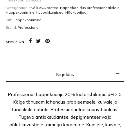
Tootekood:
AVA5089
Kategooriad:
*Kõik AVA tooted
,
Happehooldus professionaalidele
,
Happekoorimine
,
Kuupakkumised
,
Näokoorijad
Silt:
Happekoorimine
Bränd:
Professional
SHARE ON
Kirjeldus
Professional happekoorija 20% lacto-shikimic pH 2,0.
Kõige tõhusam lahendus probleemsele, kuivale ja
tundlikule nahale. Professionaalne kooriv hooldus.
Tugeva antioksüdantse, depigmenteeriva ja
põletikuvastase toimega koorimine. Küpsele, kuivale,