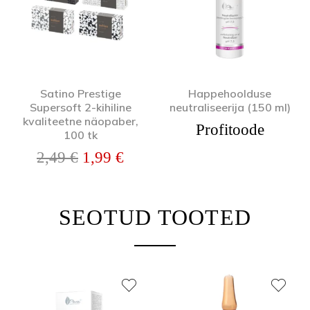
Satino Prestige
Happehoolduse
Supersoft 2-kihiline
neutraliseerija (150 ml)
kvaliteetne näopaber,
Profitoode
100 tk
Algne hind oli: 2,49 €.
Praegune hind on: 1,99 €.
2,49
€
1,99
€
SEOTUD TOOTED