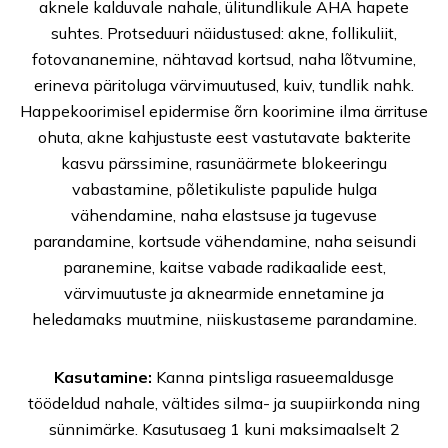
aknele kalduvale nahale, ülitundlikule AHA hapete
suhtes. Protseduuri näidustused: akne, follikuliit,
fotovananemine, nähtavad kortsud, naha lõtvumine,
erineva päritoluga värvimuutused, kuiv, tundlik nahk.
Happekoorimisel epidermise õrn koorimine ilma ärrituse
ohuta, akne kahjustuste eest vastutavate bakterite
kasvu pärssimine, rasunäärmete blokeeringu
vabastamine, põletikuliste papulide hulga
vähendamine, naha elastsuse ja tugevuse
parandamine, kortsude vähendamine, naha seisundi
paranemine, kaitse vabade radikaalide eest,
värvimuutuste ja aknearmide ennetamine ja
heledamaks muutmine, niiskustaseme parandamine.
Kasutamine:
Kanna pintsliga rasueemaldusge
töödeldud nahale, vältides silma- ja suupiirkonda ning
sünnimärke. Kasutusaeg 1 kuni maksimaalselt 2