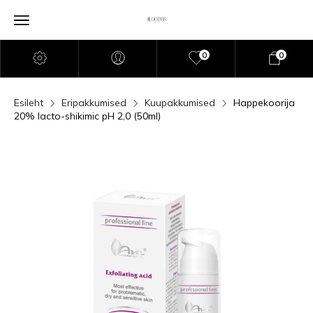
0
0
Esileht
Eripakkumised
Kuupakkumised
Happekoorija
20% lacto-shikimic pH 2,0 (50ml)