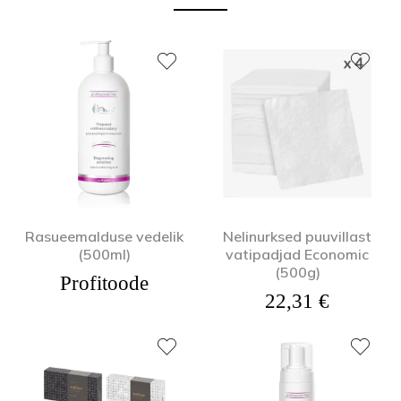
Rasueemalduse vedelik
Nelinurksed puuvillast
(500ml)
vatipadjad Economic
(500g)
Profitoode
22,31
€