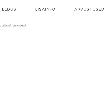
RJELDUS
LISAINFO
ARVUSTUSED 
evabast terasest.