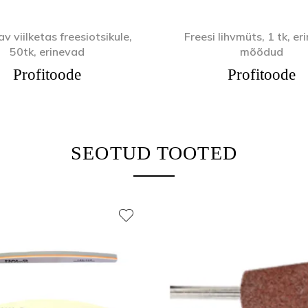
av viilketas freesiotsikule,
Freesi lihvmüts, 1 tk, e
50tk, erinevad
mõõdud
Profitoode
Profitoode
SEOTUD TOOTED