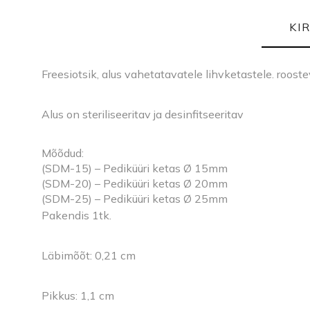
KI
Freesiotsik, alus vahetatavatele lihvketastele. roost
Alus on steriliseeritav ja desinfitseeritav
Mõõdud:
(SDM-15) – Pediküüri ketas Ø 15mm
(SDM-20) – Pediküüri ketas Ø 20mm
(SDM-25) – Pediküüri ketas Ø 25mm
Pakendis 1tk.
Läbimõõt: 0,21 cm
Pikkus: 1,1 cm