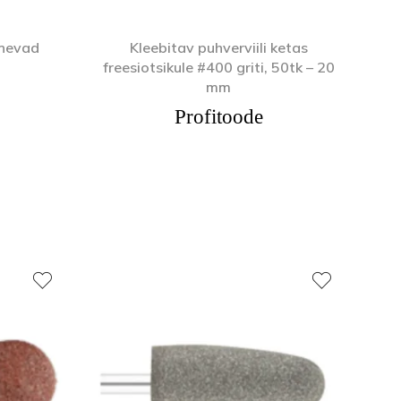
rinevad
Kleebitav puhverviili ketas
freesiotsikule #400 griti, 50tk – 20
mm
Profitoode