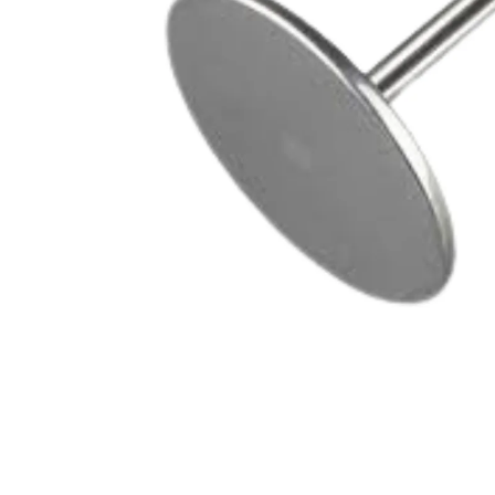
Goodpoint Chemicals
Küüneseerumid
Küüneseerumid
Bano Healthcare
Komplektid
AVA Laboratorium