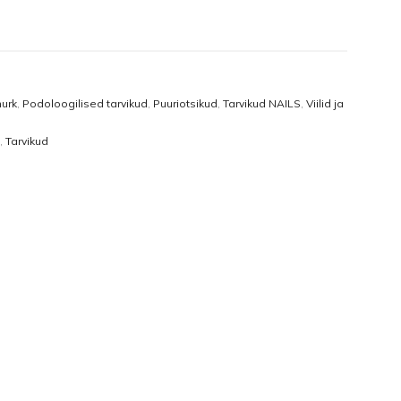
Näomaskid
Tangid
Päevakreemid
Puuriotsikud
Öökreemid
Vasakukäelistele
nurk
,
Podoloogilised tarvikud
,
Puuriotsikud
,
Tarvikud NAILS
,
Viilid ja
Näoseerumid
Viilid ja poleerid
,
Tarvikud
Silmakreemid
Ühekordsed vahendid
Silmaseerumid
Isikukaitsetooted