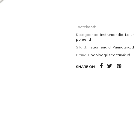
Kehaõlid
Pealisgeelid
Küünedisain
Tootekood:
-
Kategooriad:
Instrumendid
,
Leiu
poleerid
Sildid:
Instrumendid
,
Puuriotsikud
Bränd:
Podoloogilised tarvikud
SHARE ON