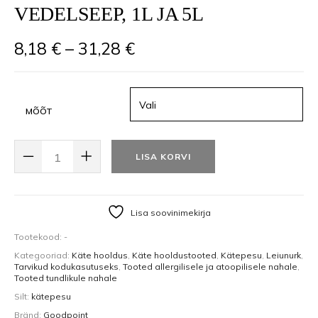
VEDELSEEP, 1L JA 5L
Hinnavahemik: 8,18 € ku
8,18
€
–
31,28
€
MÕÕT
DAILY EXTRA, ÕRNA TSITRUSELÕHNAGA VEDELSEEP, 1L JA 5L KOGUS
LISA KORVI
Lisa soovinimekirja
Tootekood:
-
Kategooriad:
Käte hooldus
,
Käte hooldustooted
,
Kätepesu
,
Leiunurk
,
Tarvikud kodukasutuseks
,
Tooted allergilisele ja atoopilisele nahale
,
Tooted tundlikule nahale
Silt:
kätepesu
Bränd:
Goodpoint