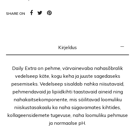
SHARE ON
Kirjeldus
Daily Extra on pehme, värvainevaba nahasõbralik
vedelseep käte, kogu keha ja juuste sagedaseks
pesemiseks. Vedelseep sisaldab nahka niisutavaid,
pehmendavaid ja lipiidkihti taastavaid aineid ning
nahakaitsekomponente, mis säilitavad loomuliku
niiskustasakaalu ka naha sügavamates kihtides,
kollageensidemete tugevuse, naha loomuliku pehmuse
ja normaalse pH.