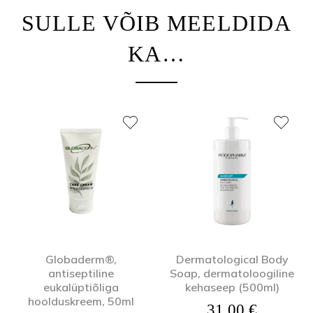
SULLE VÕIB MEELDIDA
KA…
Globaderm®,
Dermatological Body
antiseptiline
Soap, dermatoloogiline
eukalüptiõliga
kehaseep (500ml)
hoolduskreem, 50ml
31,00
€