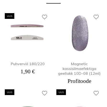
UUS
Puhverviil 180/220
Magnetic
kassisilmaefektiga
1,90
€
geellakk 10D-08 (12ml)
Profitoode
UUS
UUS