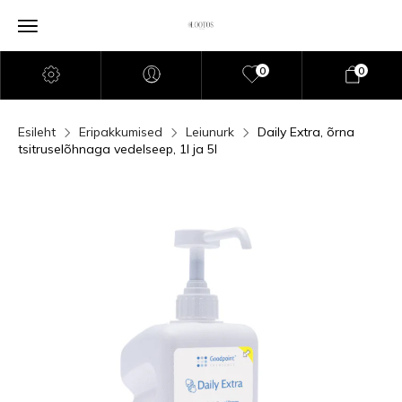
0
0
Esileht
Eripakkumised
Leiunurk
Daily Extra, õrna
tsitruselõhnaga vedelseep, 1l ja 5l