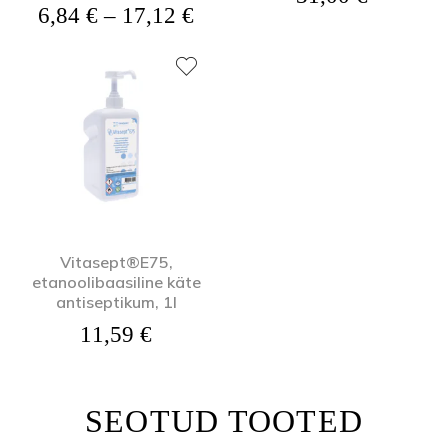
Hinnavahemik: 6,84 € kuni
6,84
€
–
17,12
€
Vitasept®E75,
etanoolibaasiline käte
antiseptikum, 1l
11,59
€
SEOTUD TOOTED