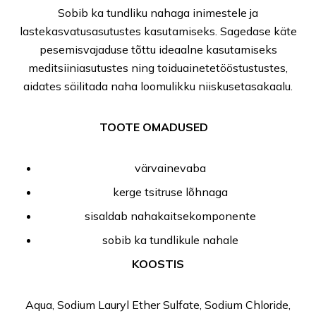
Sobib ka tundliku nahaga inimestele ja
lastekasvatusasutustes kasutamiseks. Sagedase käte
pesemisvajaduse tõttu ideaalne kasutamiseks
meditsiiniasutustes ning toiduainetetööstustustes,
aidates säilitada naha loomulikku niiskusetasakaalu.
TOOTE OMADUSED
värvainevaba
kerge tsitruse lõhnaga
sisaldab nahakaitsekomponente
sobib ka tundlikule nahale
KOOSTIS
Aqua, Sodium Lauryl Ether Sulfate, Sodium Chloride,