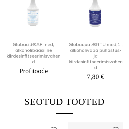
Globacid®AF med,
Globaquat®RTU med,1l,
alkoholibaasiline
alkoholivaba puhastus-
kiirdesinfitseerimisvahen
ja
d
kiirdesinfitseerimisvahen
d
Profitoode
7,80
€
SEOTUD TOOTED