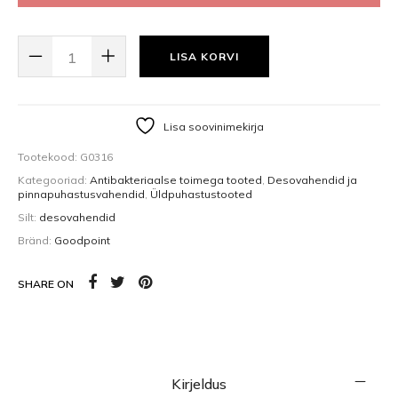
CYCLONE 12, ALUSELINE ÜLDPUHASTUSVAHEND, 5L KOGUS
LISA KORVI
Lisa soovinimekirja
Tootekood:
G0316
Kategooriad:
Antibakteriaalse toimega tooted
,
Desovahendid ja
pinnapuhastusvahendid
,
Üldpuhastustooted
Silt:
desovahendid
Bränd:
Goodpoint
SHARE ON
Kirjeldus