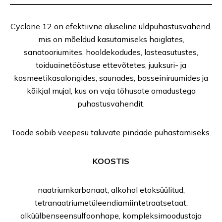
Cyclone 12 on efektiivne aluseline üldpuhastusvahend,
mis on mõeldud kasutamiseks haiglates,
sanatooriumites, hooldekodudes, lasteasutustes,
toiduainetööstuse ettevõtetes, juuksuri- ja
kosmeetikasalongides, saunades, basseiniruumides ja
kõikjal mujal, kus on vaja tõhusate omadustega
puhastusvahendit.
Toode sobib veepesu taluvate pindade puhastamiseks.
KOOSTIS
naatriumkarbonaat, alkohol etoksüülitud,
tetranaatriumetüleendiamiintetraatsetaat,
alküülbenseensulfoonhape, kompleksimoodustaja