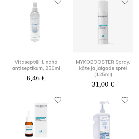
Vitasept®H, naha
MYKOBOOSTER Spray,
antiseptikum, 250ml
käte ja jalgade sprei
(125ml)
6,46
€
31,00
€