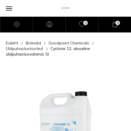
0
0
Esileht
Brändid
Goodpoint Chemicals
Üldpuhastustooted
Cyclone 12, aluseline
üldpuhastusvahend, 5l