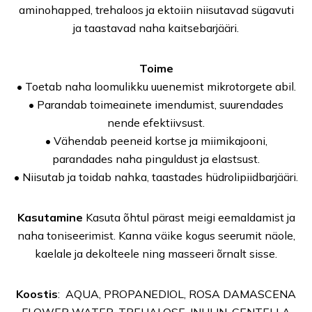
aminohapped, trehaloos ja ektoiin niisutavad sügavuti
ja taastavad naha kaitsebarjääri.
Toime
• Toetab naha loomulikku uuenemist mikrotorgete abil.
• Parandab toimeainete imendumist, suurendades
nende efektiivsust.
• Vähendab peeneid kortse ja miimikajooni,
parandades naha pinguldust ja elastsust.
• Niisutab ja toidab nahka, taastades hüdrolipiidbarjääri.
Kasutamine
Kasuta õhtul pärast meigi eemaldamist ja
naha toniseerimist. Kanna väike kogus seerumit näole,
kaelale ja dekolteele ning masseeri õrnalt sisse.
Koostis
: AQUA, PROPANEDIOL, ROSA DAMASCENA