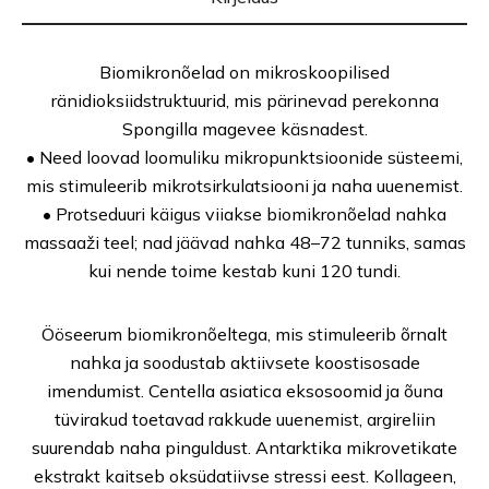
Biomikronõelad on mikroskoopilised
ränidioksiidstruktuurid, mis pärinevad perekonna
Spongilla magevee käsnadest.
• Need loovad loomuliku mikropunktsioonide süsteemi,
mis stimuleerib mikrotsirkulatsiooni ja naha uuenemist.
• Protseduuri käigus viiakse biomikronõelad nahka
massaaži teel; nad jäävad nahka 48–72 tunniks, samas
kui nende toime kestab kuni 120 tundi.
Ööseerum biomikronõeltega, mis stimuleerib õrnalt
nahka ja soodustab aktiivsete koostisosade
imendumist. Centella asiatica eksosoomid ja õuna
tüvirakud toetavad rakkude uuenemist, argireliin
suurendab naha pinguldust. Antarktika mikrovetikate
ekstrakt kaitseb oksüdatiivse stressi eest. Kollageen,