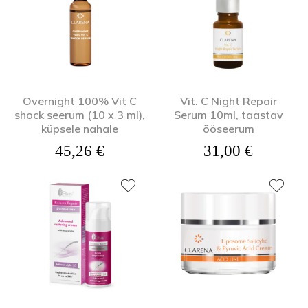
Overnight 100% Vit C
Vit. C Night Repair
shock seerum (10 x 3 ml),
Serum 10ml, taastav
küpsele nahale
ööseerum
45,26
€
31,00
€