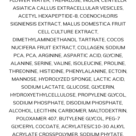
FLOWER WATER, TREHALOSE, INULIN, CENTELLA
ASIATICA CALLUS EXTRACELLULAR VESICLES,
ACETYL HEXAPEPTIDE-8, COENOCHLORIS
SIGNIENSIS EXTRACT, MALUS DOMESTICA FRUIT
CELL CULTURE EXTRACT,
DIMETHYLAMINOETHANOL TARTRATE, COCOS
NUCIFERA FRUIT EXTRACT, COLLAGEN, SODIUM
PCA, PCA, ARGININE, ASPARTIC ACID, GLYCINE,
ALANINE, SERINE, VALINE, ISOLEUCINE, PROLINE,
THREONINE, HISTIDINE, PHENYLALANINE, ECTOIN,
MANNOSE, HYDROLYZED SPONGE, LACTIC ACID,
SODIUM LACTATE, GLUCOSE, GLYCERIN,
HYDROXYETHYLCELLULOSE, PROPYLENE GLYCOL,
SODIUM PHOSPHATE, DISODIUM PHOSPHATE,
ALCOHOL, LECITHIN, CARBOMER, MALTODEXTRIN,
POLOXAMER 407, BUTYLENE GLYCOL, PEG-7
GLYCERYL COCOATE, ACRYLATES/C10-30 ALKYL
ACRYLATE CROSSPOLYMER, SODIUM PHYTATE,