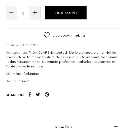
BIO MICRONEEDLE NIGHT SERUM, 30ML KOGUS
LISA KORVI
Lisa soovinimekirja
Tootekood:
C17201
Kategooriad:
*Kõik CLARENA tooted
,
Bio Microneedle Line
,
Nahka
noorendava toimega tooted
,
Näoseerumid
,
Öökreemid
,
Seerumid
kodus kasutamiseks
,
Seerumid professionaalseks kasutamiseks
,
Tooted kuivale nahale
Silt:
Mikronõelumine
Bränd:
Clarena
SHARE ON
Kirjeldus