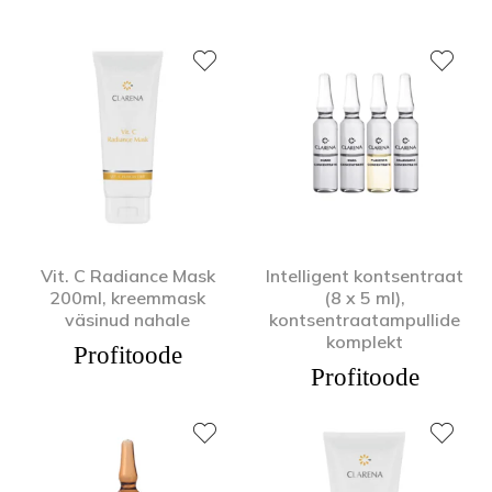
Vit. C Radiance Mask
Intelligent kontsentraat
200ml, kreemmask
(8 x 5 ml),
väsinud nahale
kontsentraatampullide
komplekt
Profitoode
Profitoode