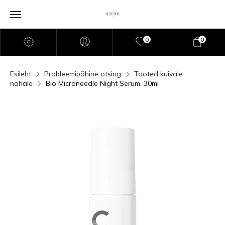
0
0
Esileht
Probleemipõhine otsing
Tooted kuivale
nahale
Bio Microneedle Night Serum, 30ml