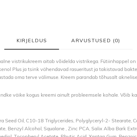
KIRJELDUS
ARVUSTUSED (0)
lne vistrikukreem aitab võidelda vistrikega. Fütiinhappel on 
kenol Plus ja tsink vähendavad rasueritust ja takistavad bakter
astada oma terve välimuse. Kreem parandab tõhusalt aknelise
ndke väike kogus kreemi ainult probleemsele kohale. Võib kas
ifera Seed Oil, C10-18 Triglycerides, Polyglyceryl-2- Stearate
te, Benzyl Alcohol, Squalane , Zinc PCA, Salix Alba Bark Extra
anediol, Tocopheryl Acetate, Phytic Acid, Xantan Gum, Benzoi