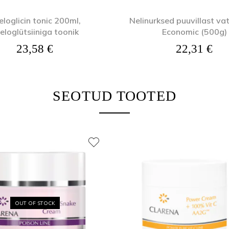
eloglicin tonic 200ml,
Nelinurksed puuvillast va
eloglütsiiniga toonik
Economic (500g)
23,58
€
22,31
€
SEOTUD TOOTED
OUT OF STOCK