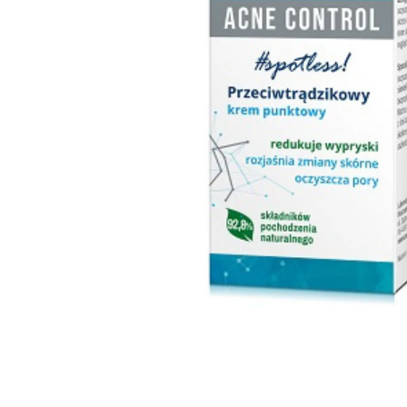
Goodpoint Chemicals
Küüneseerumid
Küüneseerumid
Bano Healthcare
Komplektid
AVA Laboratorium