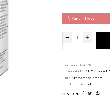
Kehaõlid
Pealisgeelid
Küünedisain
Ainult 4 laos
ACNE CONTROL LOKAALNE VIST
Tootekood:
AVA6765
Kategooriad:
*Kõik AVA tooted
,
A
Sildid:
Aknevastane
,
Kreem
Bränd:
Professional
SHARE ON