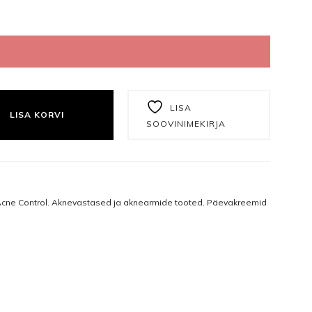
Näomaskid
Tangid
Päevakreemid
Puuriotsikud
Öökreemid
Vasakukäelistele
RIKUKREEM (15ML) KOGUS
Näoseerumid
Viilid ja poleerid
LISA
LISA KORVI
SOOVINIMEKIRJA
Silmakreemid
Ühekordsed vahendid
Silmaseerumid
Isikukaitsetooted
cne Control
,
Aknevastased ja aknearmide tooted
,
Päevakreemid