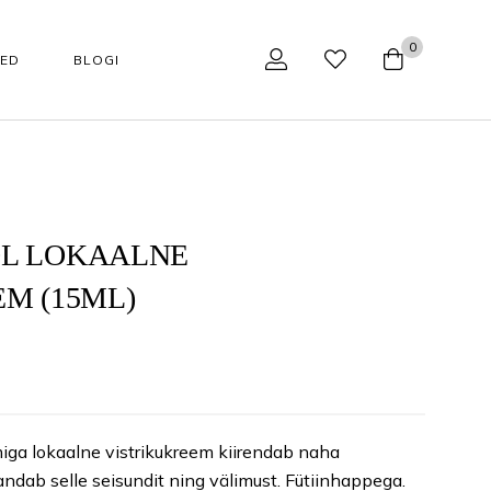
0
SED
BLOGI
NÄOHOOLDUS
TARVIKUD
Tarvikud
Aparaadid kodukasutajale
L LOKAALNE
M (15ML)
Huulepalsamid
Aparaadid professionaalile
Jumestuskreemid
Näohoolduse tarvikud
Näopuhastusvahendid
Podoloogilised tarvikud
kaupa
Happehooldus
Käärid
miga lokaalne vistrikukreem k
iirendab naha
ndab selle seisundit ning välimust. Fütiinhappega.