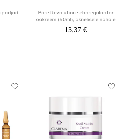
tipadjad
Pore Revolution seboregulaator
öökreem (50ml), aknelisele nahale
13,37
€