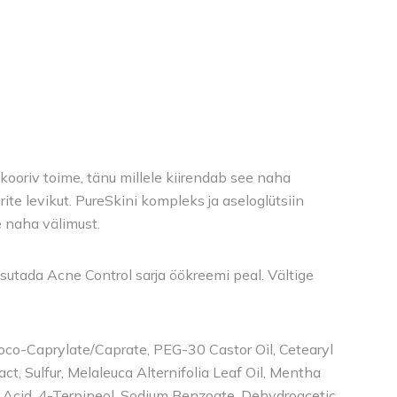
kooriv toime, tänu millele kiirendab see naha
ite levikut. PureSkini kompleks ja aseloglütsiin
 naha välimust.
utada Acne Control sarja öökreemi peal. Vältige
, Coco-Caprylate/Caprate, PEG-30 Castor Oil, Cetearyl
ct, Sulfur, Melaleuca Alternifolia Leaf Oil, Mentha
c Acid, 4-Terpineol, Sodium Benzoate, Dehydroacetic