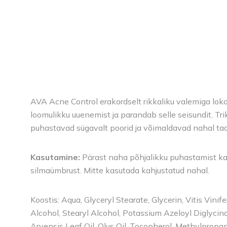
AVA Acne Control erakordselt rikkaliku valemiga lokaa
loomulikku uuenemist ja parandab selle seisundit. Tri
puhastavad sügavalt poorid ja võimaldavad nahal ta
Kasutamine:
Pärast naha põhjalikku puhastamist ka
silmaümbrust. Mitte kasutada kahjustatud nahal.
Koostis: Aqua, Glyceryl Stearate, Glycerin, Vitis Vin
Alcohol, Stearyl Alcohol, Potassium Azeloyl Diglycina
Arvensis Leaf Oil, Olus Oil, Tocopherol, Methylprop