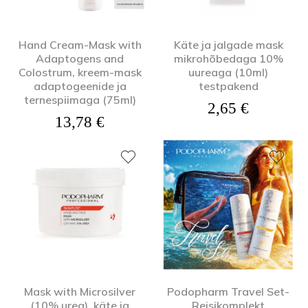
Hand Cream-Mask with
Käte ja jalgade mask
Adaptogens and
mikrohõbedaga 10%
Colostrum, kreem-mask
uureaga (10ml)
adaptogeenide ja
testpakend
ternespiimaga (75ml)
2,65
€
13,78
€
Mask with Microsilver
Podopharm Travel Set-
(10% urea), käte ja
Reisikomplekt