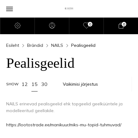
0
0
Esileht
Brändid
NAILS
Pealisgeelid
Pealisgeelid
15
12
30
SHOW
NAILS erinevad pealisgeelid ehk topgeelid geelküüntele ja
modelleeritud geellakile.
https://lootostrade.ee/manikuur/miks-mu-topid-tuhmuvad/