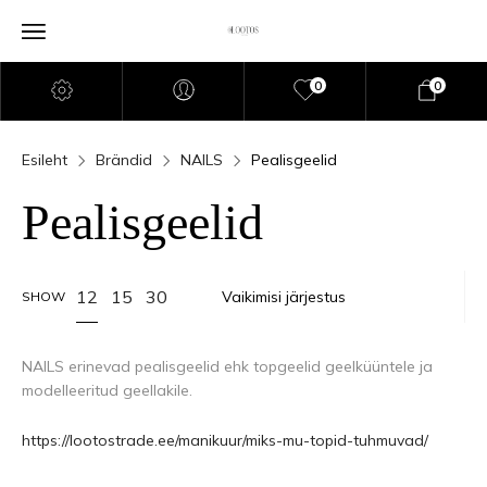
0
0
Esileht
Brändid
NAILS
Pealisgeelid
Pealisgeelid
12
15
30
SHOW
NAILS erinevad pealisgeelid ehk topgeelid geelküüntele ja
modelleeritud geellakile.
https://lootostrade.ee/manikuur/miks-mu-topid-tuhmuvad/